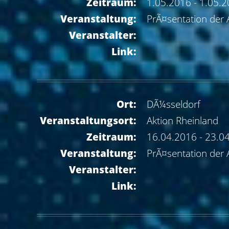
Zeitraum:
1.05.2016 - 1.05.
Veranstaltung:
PrÃ¤sentation der 
Veranstalter:
Link:
Ort:
DÃ¼sseldorf
Veranstaltungsort:
Aktion Rheinland
Zeitraum:
16.04.2016 - 23.0
Veranstaltung:
PrÃ¤sentation der 
Veranstalter:
Link: