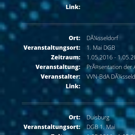
Link:
Ort:
DÃ¼sseldorf
Veranstaltungsort:
1. Mai DGB
Zeitraum:
1.05.2016 - 1.05.
Veranstaltung:
PrÃ¤sentation der 
Veranstalter:
VVN-BdA DÃ¼sseld
Link:
Ort:
Duisburg
Veranstaltungsort:
DGB 1. Mai