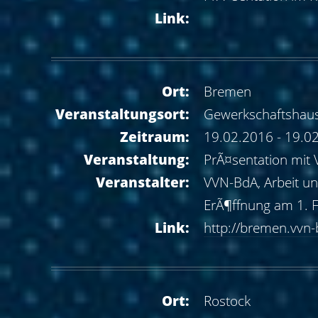
Link:
Ort:
Bremen
Veranstaltungsort:
Gewerkschaftshaus
Zeitraum:
19.02.2016 - 19.0
Veranstaltung:
PrÃ¤sentation mit 
Veranstalter:
VVN-BdA, Arbeit u
ErÃ¶ffnung am 1. F
Link:
http://bremen.vvn
Ort:
Rostock