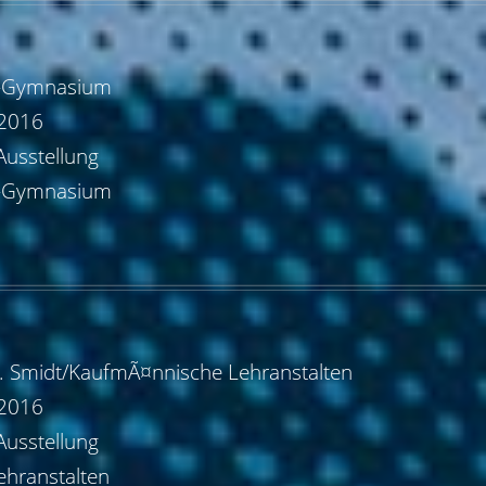
n-Gymnasium
.2016
Ausstellung
n-Gymnasium
 Smidt/KaufmÃ¤nnische Lehranstalten
.2016
Ausstellung
hranstalten