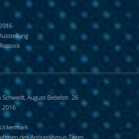
.2016
Ausstellung
 Rostock
chwedt, August-Bebelstr. 26
3.2016
 Uckermark
Rahmen des Antirassismus-Tages